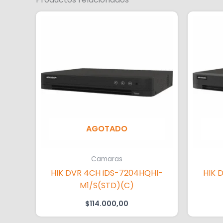
AGOTADO
Camaras
HIK DVR 4CH iDS-7204HQHI-
HIK 
M1/S(STD)(C)
$
114.000,00