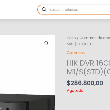
Products
search
Inicio
/
Camaras de acc
M1/S(STD)(C)
Camaras
HIK DVR 16C
M1/S(STD)(
$
286.800,00
Agotado