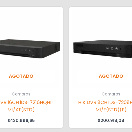
AGOTADO
AGOTADO
Camaras
Camaras
DVR 16CH iDS-7216HQHI-
HIK DVR 8CH iDS-7208
M1/XT(STD)
M1/E(STD)(E)
$
420.886,65
$
200.918,08