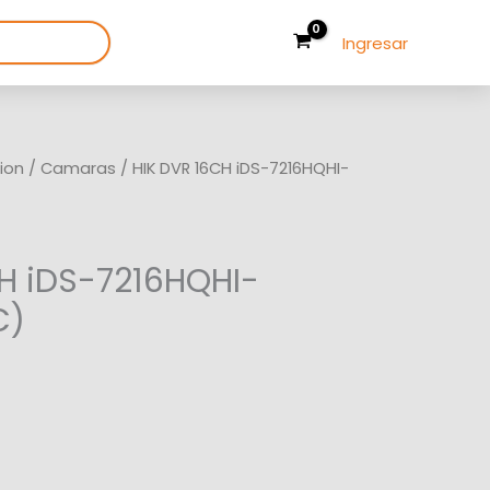
Ingresar
ion
/
Camaras
/ HIK DVR 16CH iDS-7216HQHI-
H iDS-7216HQHI-
C)