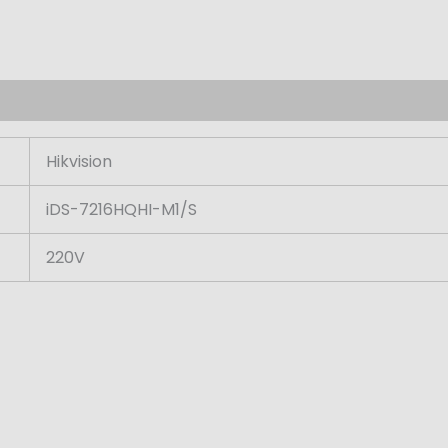
Hikvision
iDS-7216HQHI-M1/S
220V