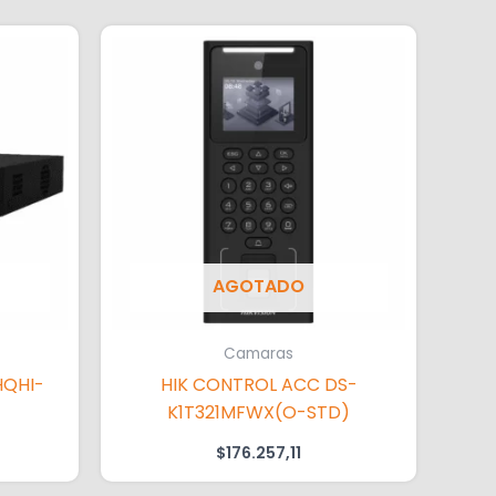
AGOTADO
Camaras
HQHI-
HIK CONTROL ACC DS-
K1T321MFWX(O-STD)
$
176.257,11