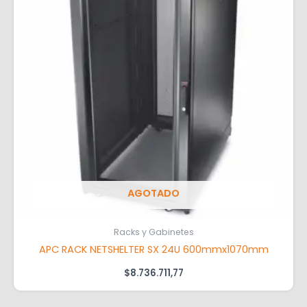
AGOTADO
Racks y Gabinetes
APC RACK NETSHELTER SX 24U 600mmx1070mm
$
8.736.711,77