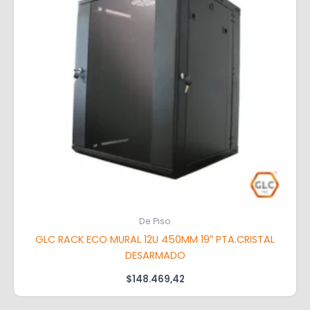
De Piso
GLC RACK ECO MURAL 12U 450MM 19″ PTA.CRISTAL
DESARMADO
$
148.469,42