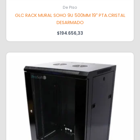
De Piso
GLC RACK MURAL SOHO 9U 500MM 19″ PTA.CRISTAL
DESARMADO
$
194.656,33