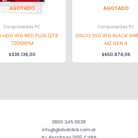
AGOTADO
AGOTADO
Componentes PC
Componentes PC
 HDD WD RED PLUS 12TB
DISCO SSD WD BLACK SN8
7200RPM
M2 GEN 4
$
335.136,00
$
650.874,06
0800 345 0639
info@globalclick.com.ar
Av. Rivadavia 2195, CABA