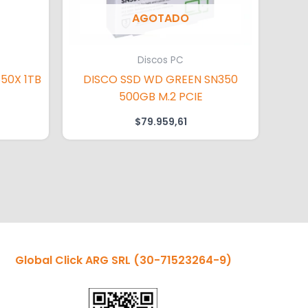
AGOTADO
Discos PC
50X 1TB
DISCO SSD WD GREEN SN350
500GB M.2 PCIE
$
79.959,61
Global Click ARG SRL
(30-71523264-9)