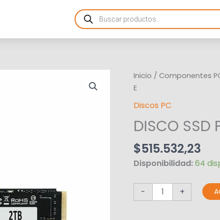
Products
search
DISCO
Inicio
/
Componentes P
SSD
E
PATRIOT
Discos PC
P410
DISCO SSD P
2TB
M2
$
515.532,23
PCI-
E
Disponibilidad:
64 dis
cantidad
-
+
A