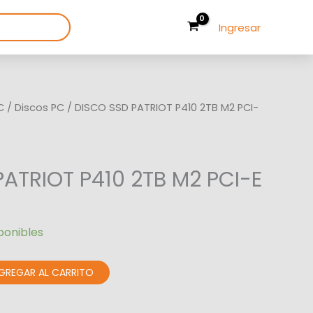
Ingresar
C
/
Discos PC
/ DISCO SSD PATRIOT P410 2TB M2 PCI-
ATRIOT P410 2TB M2 PCI-E
ponibles
GREGAR AL CARRITO