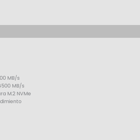
000 MB/s
 4500 MB/s
ura M.2 NVMe
dimiento