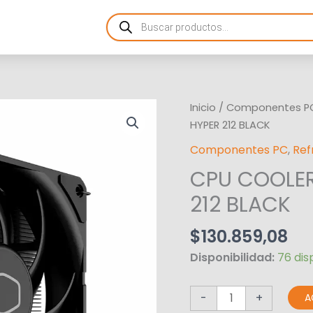
Products
search
CPU
Inicio
/
Componentes P
COOLER
HYPER 212 BLACK
COOLERMASTER
Componentes PC
,
Ref
HYPER
CPU COOLE
212
BLACK
212 BLACK
cantidad
$
130.859,08
Disponibilidad:
76 dis
-
+
A