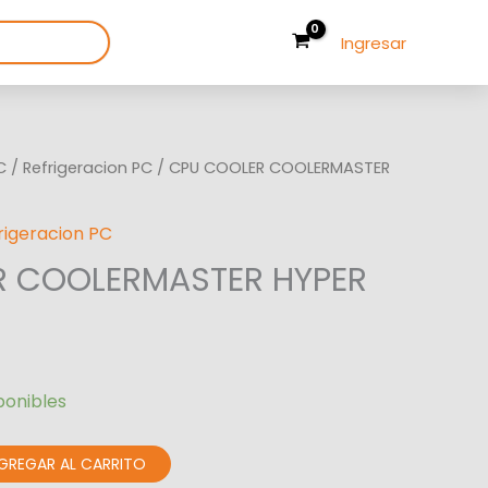
Ingresar
C
/
Refrigeracion PC
/ CPU COOLER COOLERMASTER
rigeracion PC
R COOLERMASTER HYPER
ponibles
GREGAR AL CARRITO