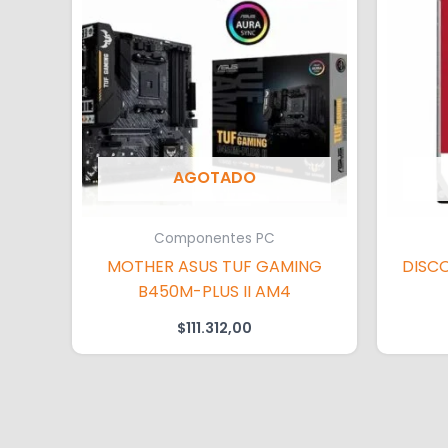
AGOTADO
Componentes PC
MOTHER ASUS TUF GAMING
DISCO
B450M-PLUS II AM4
$
111.312,00