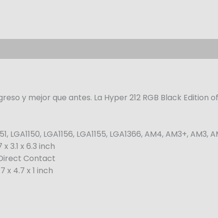
egreso y mejor que antes. La Hyper 212 RGB Black Edition 
51, LGA1150, LGA1156, LGA1155, LGA1366, AM4, AM3+, AM3, 
x 3.1 x 6.3 inch
 Direct Contact
 x 4.7 x 1 inch