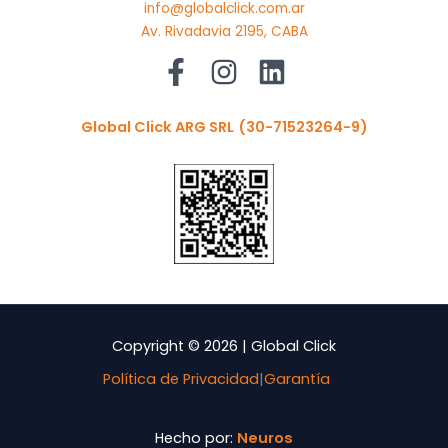
info@globalclick.com.ar
Av. Rivadavia 2195, CABA
Global Click ARG SRL
(30-71523264-9)
Copyright © 2026 | Global Click
Política de Privacidad
|
Garantía
Hecho por:
Neuros