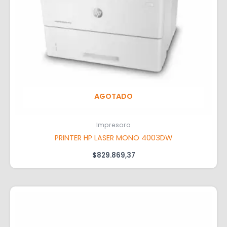
AGOTADO
Impresora
PRINTER HP LASER MONO 4003DW
$
829.869,37