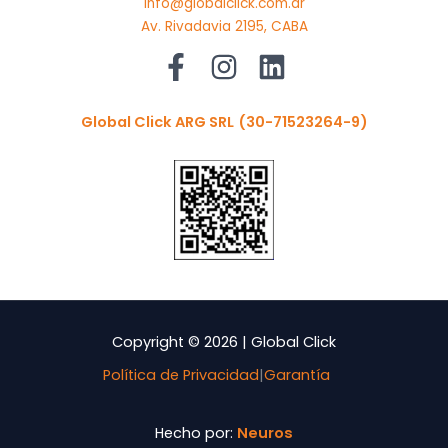
info@globalclick.com.ar
Av. Rivadavia 2195, CABA
Global Click ARG SRL
(30-71523264-9)
Copyright © 2026 | Global Click
Política de Privacidad
|
Garantía
Hecho por:
Neuros