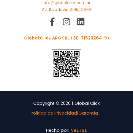
info@globalclick.com.ar
Av. Rivadavia 2195, CABA
Global Click ARG SRL
(30-71523264-9)
Copyright © 2026 | Global Click
Política de Privacidad
|
Garantía
Hecho por:
Neuros