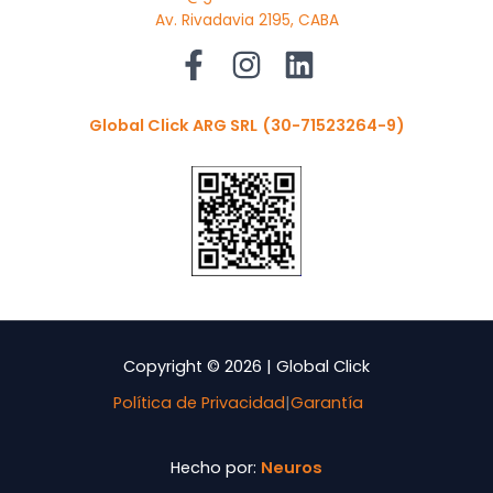
Av. Rivadavia 2195, CABA
Global Click ARG SRL
(30-71523264-9)
Copyright © 2026 | Global Click
Política de Privacidad
|
Garantía
Hecho por:
Neuros