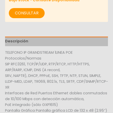
CONSULTAR
Descripción
TELEFONO IP GRANDSTREAM 1LINEA POE
Protocolos/Normas
SIP RFC3261, TCP/IP/UDP, RTP/RTCP, HTTP/HTTPS,
ARP/RARP, ICMP, DNS (A record,
SRV, NAPTR), DHCP, PPPoE, SSH, TFTP, NTP, STUN, SIMPLE,
LLDP-MED, LDAP, TR069, 802.1x, TLS, SRTP, CDP/SNMP/RTCP-
XR
Interfaces de Red Puertos Ethernet dobles conmutados
de 10/100 Mbps con detección automática,
PoE integrado (sólo GXP1615)
Pantalla Gráfica Pantalla gráfica LCD de 132 x 48 (2.95’’)