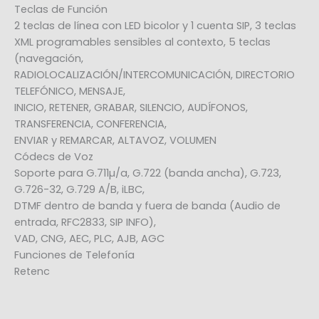
Teclas de Función
2 teclas de línea con LED bicolor y 1 cuenta SIP, 3 teclas
XML programables sensibles al contexto, 5 teclas
(navegación,
RADIOLOCALIZACIÓN/INTERCOMUNICACIÓN, DIRECTORIO
TELEFÓNICO, MENSAJE,
INICIO, RETENER, GRABAR, SILENCIO, AUDÍFONOS,
TRANSFERENCIA, CONFERENCIA,
ENVIAR y REMARCAR, ALTAVOZ, VOLUMEN
Códecs de Voz
Soporte para G.711µ/a, G.722 (banda ancha), G.723,
G.726-32, G.729 A/B, iLBC,
DTMF dentro de banda y fuera de banda (Audio de
entrada, RFC2833, SIP INFO),
VAD, CNG, AEC, PLC, AJB, AGC
Funciones de Telefonía
Retenc