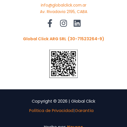
info@globalclick.com.ar
Av. Rivadavia 2195, CABA
Global Click ARG SRL
(30-71523264-9)
Copyright © 2026 | Global Click
Política de Privacidad
|
Garantía