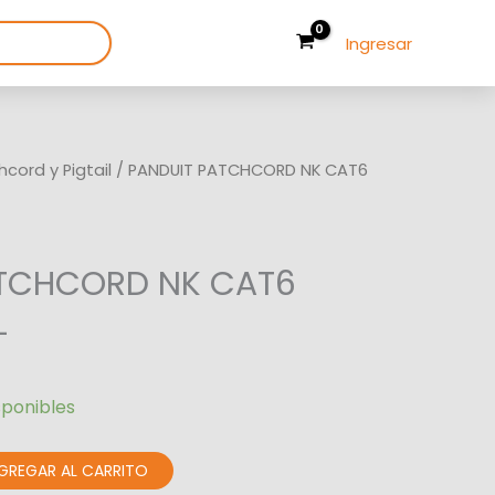
Ingresar
hcord y Pigtail
/ PANDUIT PATCHCORD NK CAT6
ATCHCORD NK CAT6
L
sponibles
GREGAR AL CARRITO