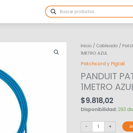
Products
search
PANDUIT
Inicio
/
Cableado
/
Patc
PATCHCORD
1METRO AZUL
NK
Patchcord y Pigtail
CAT6
PANDUIT P
1METRO
AZUL
1METRO AZU
cantidad
$
9.818,02
Disponibilidad:
293 di
-
+
A