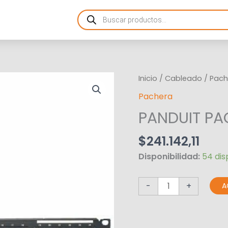
Products
search
PANDUIT
Inicio
/
Cableado
/
Pach
PACHERA
Pachera
NK
PANDUIT PA
CAT6
24P
$
241.142,11
cantidad
Disponibilidad:
54 dis
-
+
A