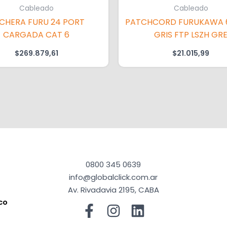
Cableado
Cableado
CHERA FURU 24 PORT
PATCHCORD FURUKAWA 6
CARGADA CAT 6
GRIS FTP LSZH GR
$
269.879,61
$
21.015,99
0800 345 0639
info@globalclick.com.ar
Av. Rivadavia 2195, CABA
co
a