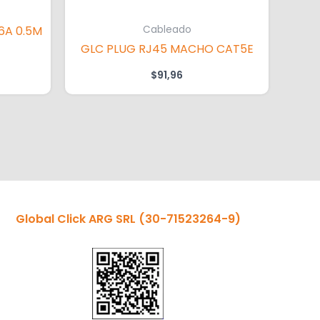
Cableado
A 0.5M
E
GLC PLUG RJ45 MACHO CAT5E
$
91,96
Global Click ARG SRL
(30-71523264-9)