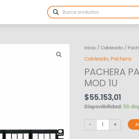
Products
search
PACHERA
Inicio
/
Cableado
/
Pach
PAND
Cableado
,
Pachera
NK
PACHERA P
DESCARGADA
24P
MOD 1U
MOD
1U
$
55.153,01
cantidad
Disponibilidad:
56 dis
-
+
A