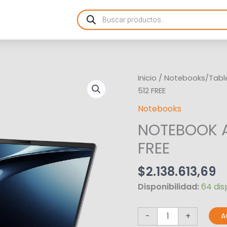
Products
search
NOTEBOOK
Inicio
/
Notebooks/Tabl
ASUS
512 FREE
PM3606
Notebooks
R5
NOTEBOOK A
16GB
512
FREE
FREE
cantidad
$
2.138.613,69
Disponibilidad:
64 dis
-
+
A