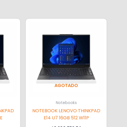
AGOTADO
Notebooks
NKPAD
NOTEBOOK LENOVO THINKPAD
EE
E14 U7 16GB 512 W11P