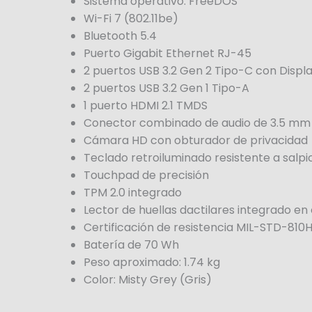
Sistema operativo: FreeDOS
Wi-Fi 7 (802.11be)
Bluetooth 5.4
Puerto Gigabit Ethernet RJ-45
2 puertos USB 3.2 Gen 2 Tipo-C con Displ
2 puertos USB 3.2 Gen 1 Tipo-A
1 puerto HDMI 2.1 TMDS
Conector combinado de audio de 3.5 mm
Cámara HD con obturador de privacidad
Teclado retroiluminado resistente a salp
Touchpad de precisión
TPM 2.0 integrado
Lector de huellas dactilares integrado en
Certificación de resistencia MIL-STD-810
Batería de 70 Wh
Peso aproximado: 1.74 kg
Color: Misty Grey (Gris)