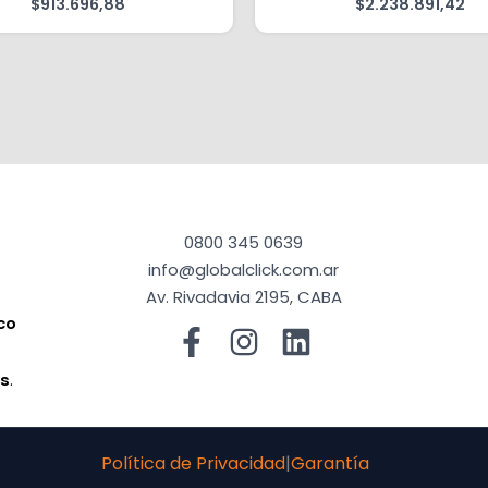
$
913.696,88
$
2.238.891,42
0800 345 0639
info@globalclick.com.ar
Av. Rivadavia 2195, CABA
co
a
os
.
Política de Privacidad
|
Garantía