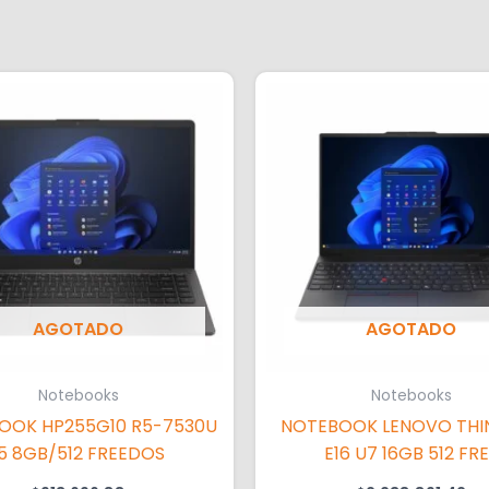
AGOTADO
AGOTADO
Notebooks
Notebooks
OOK HP255G10 R5-7530U
NOTEBOOK LENOVO THI
15 8GB/512 FREEDOS
E16 U7 16GB 512 FR