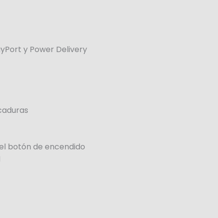
ayPort y Power Delivery
icaduras
 el botón de encendido
H