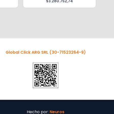
$
3.280.752,74
Global Click ARG SRL
(30-71523264-9)
Hecho por:
Neuros