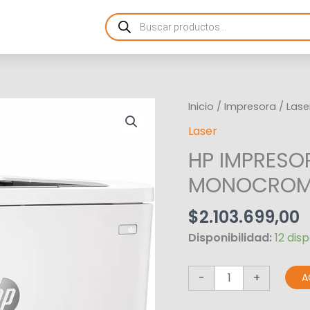
Products
search
HP
Inicio
/
Impresora
/
Lase
IMPRESORA
Laser
LASER
HP IMPRESO
MONOCROMATICA
M611DN
MONOCROMA
cantidad
$
2.103.699,00
Disponibilidad:
12 dis
-
+
A