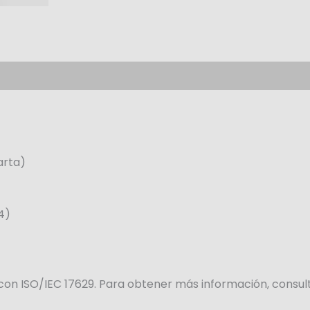
arta)
4)
 con ISO/IEC 17629. Para obtener más información, consu