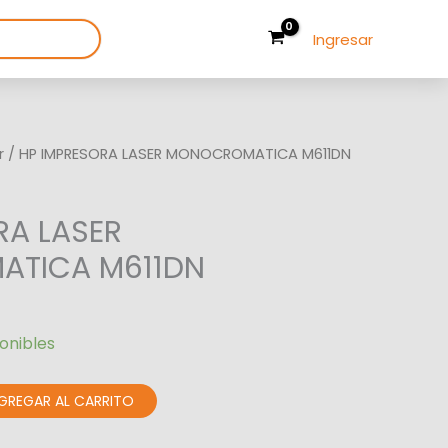
Ingresar
r
/ HP IMPRESORA LASER MONOCROMATICA M611DN
RA LASER
TICA M611DN
ponibles
GREGAR AL CARRITO