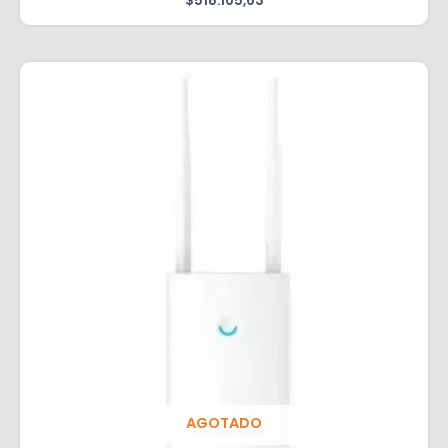
$
518.105,63
AGOTADO