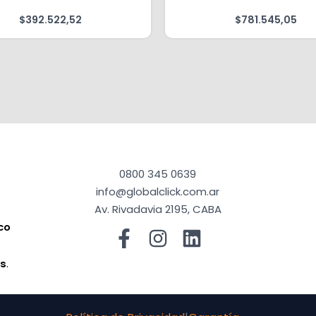
$
392.522,52
$
781.545,05
0800 345 0639
info@globalclick.com.ar
Av. Rivadavia 2195, CABA
co
a
os
.