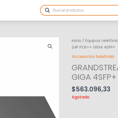
Products
search
Inicio
/
Equipos telefóni
24P POE++ GIGA 4SFP+
Accesorios telefonia
GRANDSTREA
GIGA 4SFP+
$
563.096,33
Agotado