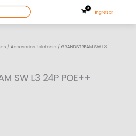
Ingresar
cos
/
Accesorios telefonia
/ GRANDSTREAM SW L3
M SW L3 24P POE++