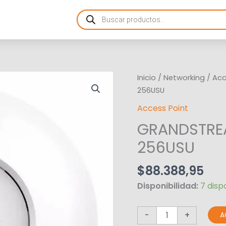
Products
search
GRANDSTREAM
Inicio
/
Networking
/
Acc
AP
256USU
WIFI
Access Point
6
GRANDSTREA
MESH
175M
256USU
256USU
cantidad
$
88.388,95
Disponibilidad:
7 disp
-
+
A