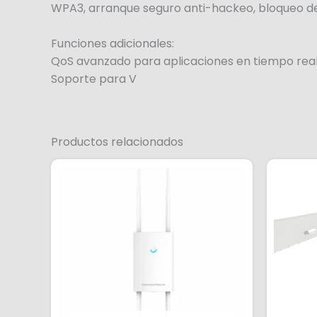
WPA3, arranque seguro anti-hackeo, bloqueo de d
Funciones adicionales:
QoS avanzado para aplicaciones en tiempo real
Soporte para V
Productos relacionados