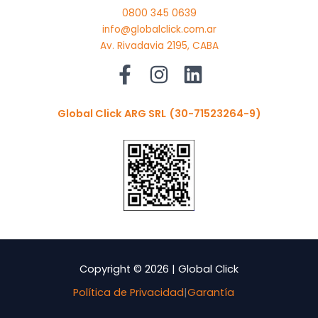
0800 345 0639
info@globalclick.com.ar
Av. Rivadavia 2195, CABA
Global Click ARG SRL
(30-71523264-9)
Copyright © 2026 | Global Click
Política de Privacidad
|
Garantía