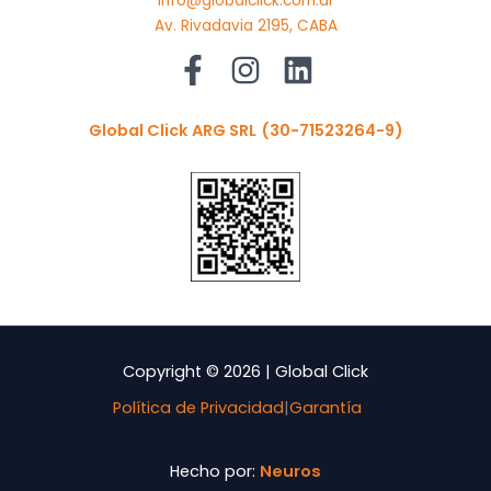
info@globalclick.com.ar
Av. Rivadavia 2195, CABA
Global Click ARG SRL
(30-71523264-9)
Copyright © 2026 | Global Click
Política de Privacidad
|
Garantía
Hecho por:
Neuros