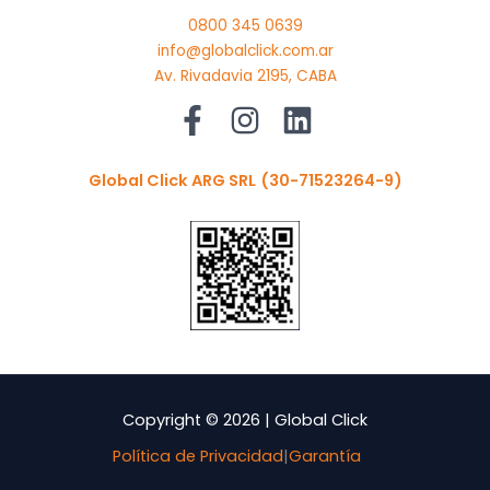
0800 345 0639
info@globalclick.com.ar
Av. Rivadavia 2195, CABA
Global Click ARG SRL
(30-71523264-9)
Copyright © 2026 | Global Click
Política de Privacidad
|
Garantía