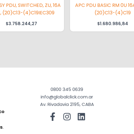
Y PDU, SWITCHED, ZU, 16A
APC PDU BASIC RM 0U 16A
, (20)C13-(4)C19IEC309
(20)C13-(4)C19
$
3.758.244,27
$
1.680.986,84
0800 345 0639
info@globalclick.com.ar
Av. Rivadavia 2195, CABA
co
a
os
.