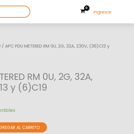
Ingresar
U
/ APC PDU METERED RM 0U, 2G, 32A, 230V, (36)C13 y
ERED RM 0U, 2G, 32A,
13 y (6)C19
onibles
GREGAR AL CARRITO