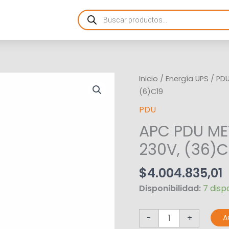
Products
search
APC
Inicio
/
Energía UPS
/
PD
PDU
(6)C19
METERED
PDU
RM
APC PDU MET
0U,
2G,
230V, (36)C
32A,
230V,
$
4.004.835,01
(36)C13
Disponibilidad:
7 disp
y
(6)C19
-
+
A
cantidad