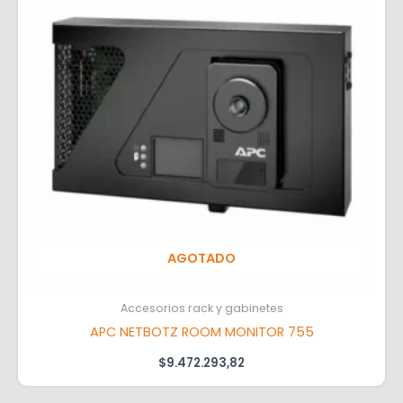
AGOTADO
Accesorios rack y gabinetes
APC NETBOTZ ROOM MONITOR 755
$
9.472.293,82